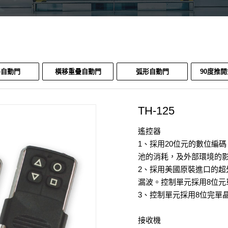
移自動門
橫移重疊自動門
弧形自動門
90度推
TH-125
遙控器
1、採用20位元的數位編
池的消耗，及外部環境的
2、採用美國原裝進口的
漏波。控制單元採用8位元
3、控制單元採用8位完單
接收機