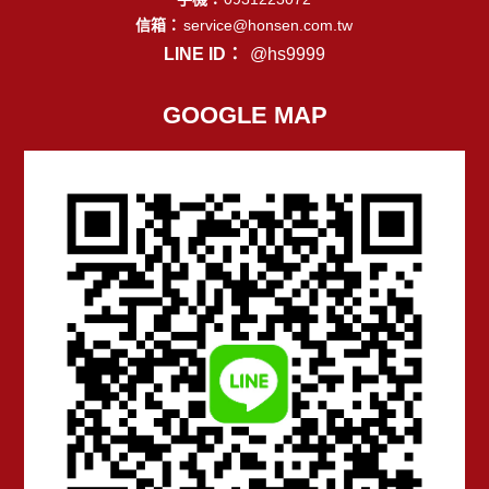
信箱：
service@honsen.com.tw
LINE ID：
@hs9999
GOOGLE MAP